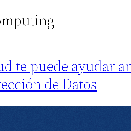
omputing
d te puede ayudar an
tección de Datos