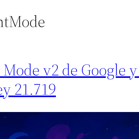
ntMode
t Mode v2 de Google y
ey 21.719