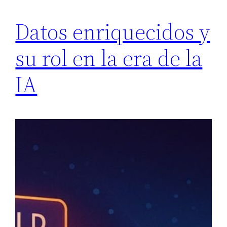
Datos enriquecidos y
su rol en la era de la
IA