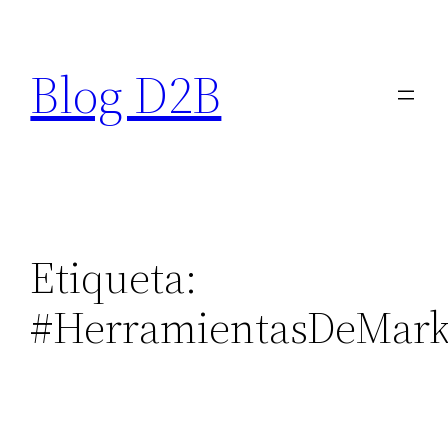
Saltar
al
Blog D2B
contenido
Etiqueta:
#HerramientasDeMark