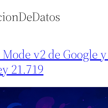
cionDeDatos
t Mode v2 de Google y
ey 21.719