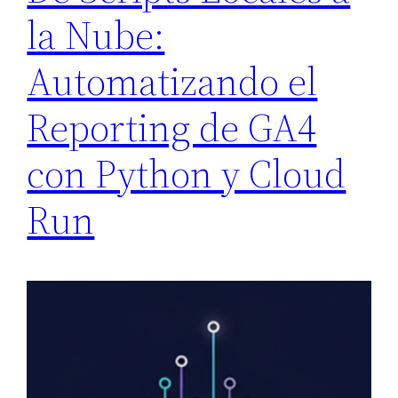
la Nube:
Automatizando el
Reporting de GA4
con Python y Cloud
Run